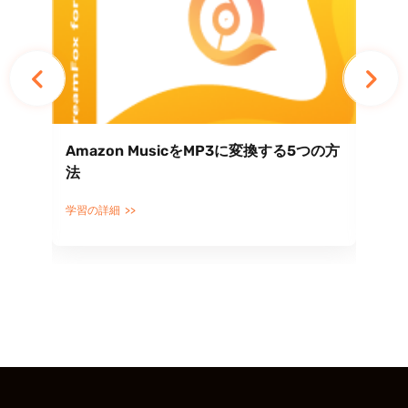
SD
Amazon MusicをMP3に変換する5つの方
An
ガイ
法
カ
ド
学習の詳細
学習