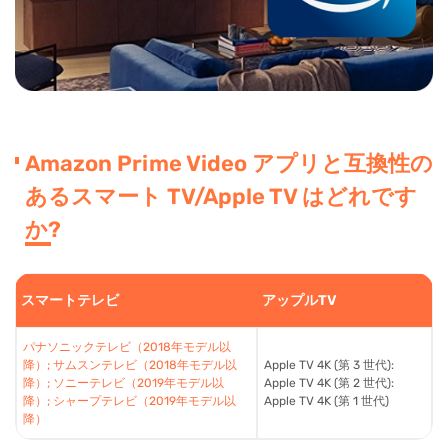
Amazon Prime Video アプリと互換性の
あるスマート TV/Apple TV はどれです
か?
スマートテレビ
アップルTV
パナソニックテレビ（2018年モデル以
降）; サムスンテレビ（2018年モデル以
Apple TV 4K (第 3 世代):
降）; ソニーテレビ（2019年モデル以
Apple TV 4K (第 2 世代):
降）; シャープテレビ（2019年モデル以
Apple TV 4K (第 1 世代)
降）