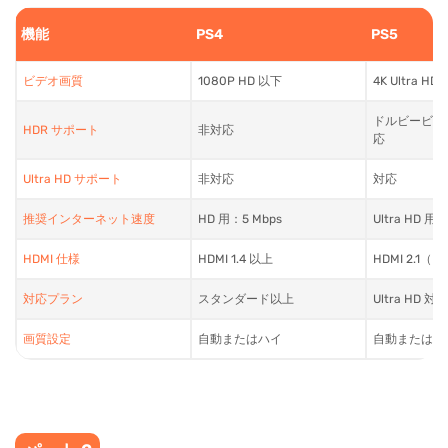
機能
PS4
PS5
ビデオ画質
1080P HD 以下
4K Ultra HD
ドルビービジョ
HDR サポート
非対応
応
Ultra HD サポート
非対応
対応
推奨インターネット速度
HD 用：5 Mbps
Ultra HD 用：
HDMI 仕様
HDMI 1.4 以上
HDMI 2.1（H
対応プラン
スタンダード以上
Ultra HD 対応
画質設定
自動またはハイ
自動またはハ