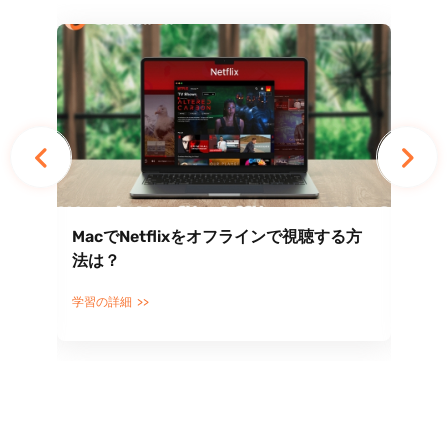
法
MacでNetflixをオフラインで視聴する方
Ne
法は？
学習
学習の詳細