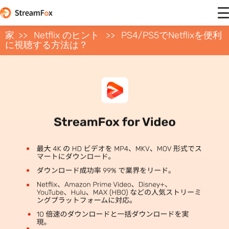
家
Netflix のヒント
PS4/PS5でNetflixを便利
に視聴する方法は？