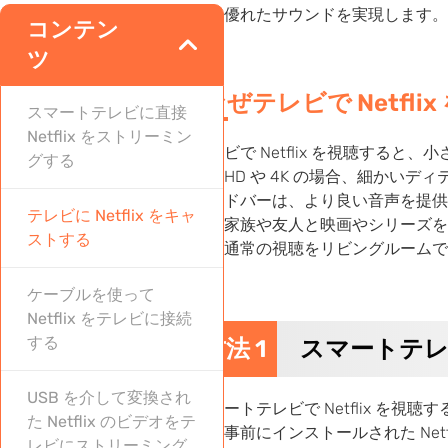
像、優れたサウンドを実現します。
コンテン
ツ
なぜテレビで Netf
スマートテレビに直接
Netflix をストリーミン
テレビで Netflix を視聴す
グする
す。HD や 4K の場合、細か
ウンドバーは、より良い音声を提供
テレビに Netflix をキャ
す。家族や友人と映画やシリーズを
ストする
に、通常の視聴をリビングルームで
ケーブルを使って
Netflix をテレビに接続
する
方法 1
スマートテレビ
USB を介して変換され
スマートテレビで Netflix を
た Netflix のビデオをテ
は、事前にインストールされた Netf
レビにストリーミング