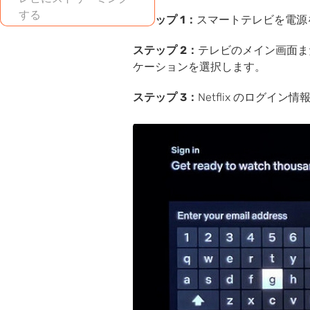
する
ステップ 1：
スマートテレビを電源
ステップ 2：
テレビのメイン画面または
ストリーミングデバイ
ケーションを選択します。
ス（Roku、Amazon
Fire Stick など）を使用
ステップ 3：
Netflix のログ
する
Netflix プレーヤーとし
てのゲームコンソール
（PlayStation、Xbox
など）
Netflix をサポートする
ブルーレイプレーヤー
を使う
スマートホームアシス