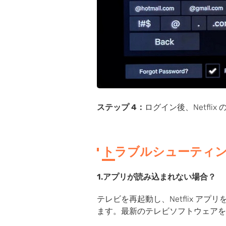
タント（Amazon
Alexa、Google
Assistant）
高画質の動画を
MP4/MOV/MKV に変換
する
ステップ 4：
ログイン後、Netfl
Netflix のストリーミン
グに関するあらゆる質
問に答えます
トラブルシューティ
1.アプリが読み込まれない場合？
テレビを再起動し、Netflix 
ます。最新のテレビソフトウェアを