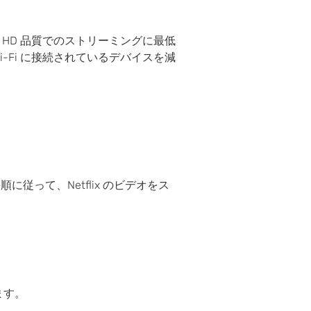
、HD 品質でのストリーミングに最低
-Fi に接続されているデバイスを減
に従って、Netflix のビデオをス
ます。