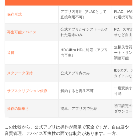
アプリ内専用（FLACとして
FLAC、WA
保存形式
直接利用不可）
に選択可能
公式アプリがインストールさ
PC、スマホ、
再生可能デバイス
れた端末のみ
オなど自由
無損失音質を
HD/Ultra HDに対応（アプリ
音質
ート・サンプ
内再生）
調整可能
ID3タグ、ア
メタデータ保持
公式アプリ内のみ
タイトルなど
一度変換すれ
サブスクリプション依存
解約すると再生不可
可能
初回設定のみ
操作の簡単さ
簡単、アプリ内で完結
ダウンロード
この比較から、公式アプリは操作が簡単で安全ですが、自由度や
音質管理、デバイス互換性の面では制約があります。一方、