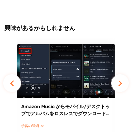
興味があるかもしれません
ド
Amazon Music からモバイル/デスクトッ
iP
プでアルバムをロスレスでダウンロードす
る
る 5 つの方法
（
学習の詳細
学習