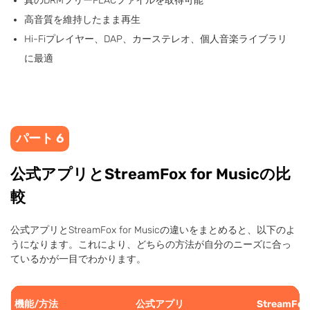
真のDRMフリーFLACファイルを取得可能
高音質を維持したまま再生
Hi-Fiプレイヤー、DAP、カーステレオ、個人音楽ライブラリ
に最適
パート 6
公式アプリとStreamFox for Musicの比
較
公式アプリとStreamFox for Musicの違いをまとめると、以下のよ
うになります。これにより、どちらの方法が自分のニーズに合っ
ているかが一目でわかります。
機能/方法
公式アプリ
StreamFox 