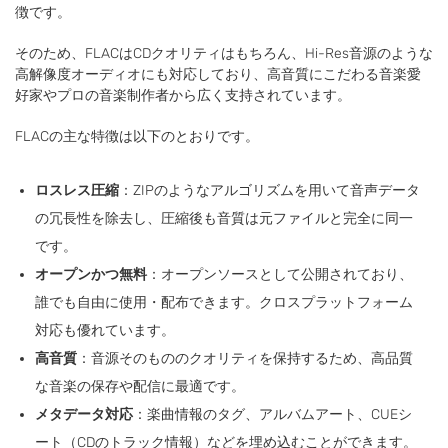
徴です。
そのため、FLACはCDクオリティはもちろん、Hi-Res音源のような
高解像度オーディオにも対応しており、高音質にこだわる音楽愛
好家やプロの音楽制作者から広く支持されています。
FLACの主な特徴は以下のとおりです。
ロスレス圧縮
：ZIPのようなアルゴリズムを用いて音声データ
の冗長性を除去し、圧縮後も音質は元ファイルと完全に同一
です。
オープンかつ無料
：オープンソースとして公開されており、
誰でも自由に使用・配布できます。クロスプラットフォーム
対応も優れています。
高音質
：音源そのもののクオリティを保持するため、高品質
な音楽の保存や配信に最適です。
メタデータ対応
：楽曲情報のタグ、アルバムアート、CUEシ
ート（CDのトラック情報）などを埋め込むことができます。