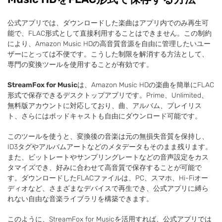
公式アプリでは、ダウンロードした楽曲はアプリ内でのみ再生可
能で、FLAC形式として直接利用することはできません。この制約
により、Amazon Music HDの高音質音源を自由に管理したいユー
ザーにとっては不便です。こうした制限を解消する方法として、
専門の変換ツールを使用することが有効です。
StreamFox for Music
は、Amazon Music HDの楽曲を簡単にFLAC
形式で保存できるデスクトップアプリです。Prime、Unlimited、
無料版アカウントに対応しており、曲、アルバム、プレイリス
ト、さらにはポッドキャストも自由にダウンロード可能です。
このツールを使うと、変換後の音楽は元の無損失音質を保持し、
ID3タグやアルバムアートなどのメタデータもそのまま残ります。
また、ビットレートやサンプリングレートなどの音声設定をカス
タマイズでき、好みに合わせて高音質で保存することが可能で
す。ダウンロードしたFLACファイルは、PC、スマホ、Hi-Fiオー
ディオなど、さまざまなデバイスで再生でき、公式アプリに縛ら
れない自由な音楽ライブラリを構築できます。
このように、StreamFox for Musicを活用すれば、公式アプリでは